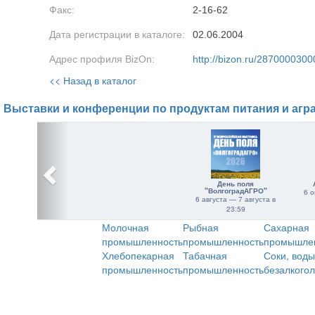
Факс:
2-16-62
Дата регистрации в каталоге:
02.06.2004
Адрес профиля BizOn:
http://bizon.ru/2870000300
<< Назад в каталог
Выставки и конференции по продуктам питания и агр
День поля
"ВолгоградАГРО"
6 о
6 августа — 7 августа в
23:59
Молочная
Рыбная
Сахарная
промышленность
промышленность
промышле
Хлебопекарная
Табачная
Соки, воды
промышленность
промышленность
безалкого