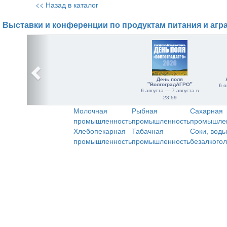
<< Назад в каталог
Выставки и конференции по продуктам питания и агр
День поля
"ВолгоградАГРО"
6 о
6 августа — 7 августа в
23:59
Молочная
Рыбная
Сахарная
промышленность
промышленность
промышле
Хлебопекарная
Табачная
Соки, воды
промышленность
промышленность
безалкого