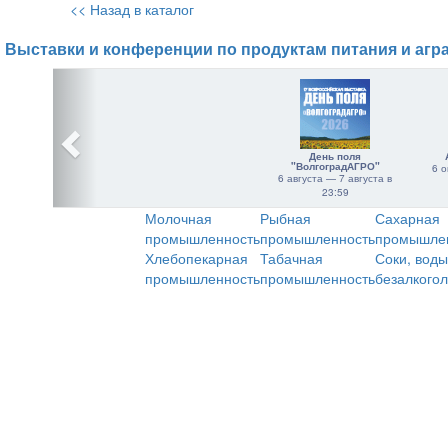
<< Назад в каталог
Выставки и конференции по продуктам питания и агр
День поля
"ВолгоградАГРО"
6 о
6 августа — 7 августа в
23:59
Молочная
Рыбная
Сахарная
промышленность
промышленность
промышле
Хлебопекарная
Табачная
Соки, воды
промышленность
промышленность
безалкого