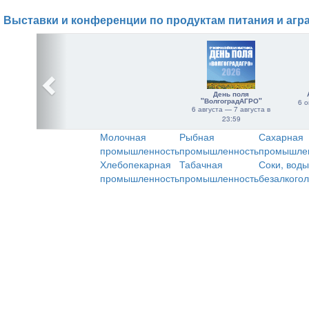
Выставки и конференции по продуктам питания и агр
День поля
"ВолгоградАГРО"
6 о
6 августа — 7 августа в
23:59
Молочная
Рыбная
Сахарная
промышленность
промышленность
промышле
Хлебопекарная
Табачная
Соки, воды
промышленность
промышленность
безалкого