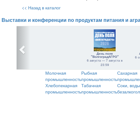
<< Назад в каталог
Выставки и конференции по продуктам питания и агр
День поля
"ВолгоградАГРО"
6 о
6 августа — 7 августа в
23:59
Молочная
Рыбная
Сахарная
промышленность
промышленность
промышле
Хлебопекарная
Табачная
Соки, воды
промышленность
промышленность
безалкого