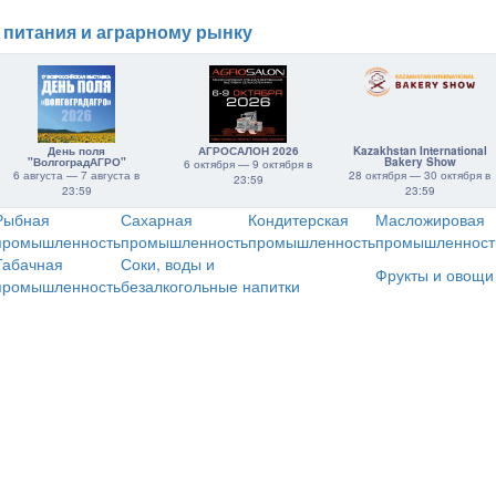
 питания и аграрному рынку
День поля
АГРОСАЛОН 2026
Kazakhstan International
"ВолгоградАГРО"
Bakery Show
6 октября — 9 октября в
6 августа — 7 августа в
28 октября — 30 октября в
23:59
23:59
23:59
Рыбная
Сахарная
Кондитерская
Масложировая
промышленность
промышленность
промышленность
промышленност
Табачная
Соки, воды и
Фрукты и овощи
промышленность
безалкогольные напитки