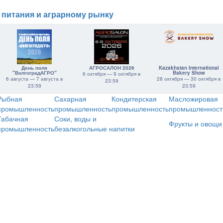
 питания и аграрному рынку
День поля
АГРОСАЛОН 2026
Kazakhstan International
"ВолгоградАГРО"
Bakery Show
6 октября — 9 октября в
6 августа — 7 августа в
28 октября — 30 октября в
23:59
23:59
23:59
Рыбная
Сахарная
Кондитерская
Масложировая
промышленность
промышленность
промышленность
промышленност
Табачная
Соки, воды и
Фрукты и овощи
промышленность
безалкогольные напитки