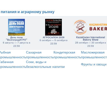
 питания и аграрному рынку
День поля
АГРОСАЛОН 2026
Kazakhstan International
"ВолгоградАГРО"
Bakery Show
6 октября — 9 октября в
6 августа — 7 августа в
28 октября — 30 октября в
23:59
23:59
23:59
Рыбная
Сахарная
Кондитерская
Масложировая
промышленность
промышленность
промышленность
промышленност
Табачная
Соки, воды и
Фрукты и овощи
промышленность
безалкогольные напитки