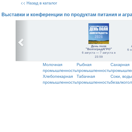
<< Назад в каталог
Выставки и конференции по продуктам питания и агр
День поля
"ВолгоградАГРО"
6 о
6 августа — 7 августа в
23:59
Молочная
Рыбная
Сахарная
промышленность
промышленность
промышле
Хлебопекарная
Табачная
Соки, воды
промышленность
промышленность
безалкого