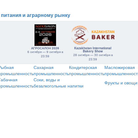
 питания и аграрному рынку
АГРОСАЛОН 2026
Kazakhstan International
Bakery Show
6 октября — 9 октября в
28 октября — 30 октября в
23:59
23:59
Рыбная
Сахарная
Кондитерская
Масложировая
промышленность
промышленность
промышленность
промышленност
Табачная
Соки, воды и
Фрукты и овощи
промышленность
безалкогольные напитки