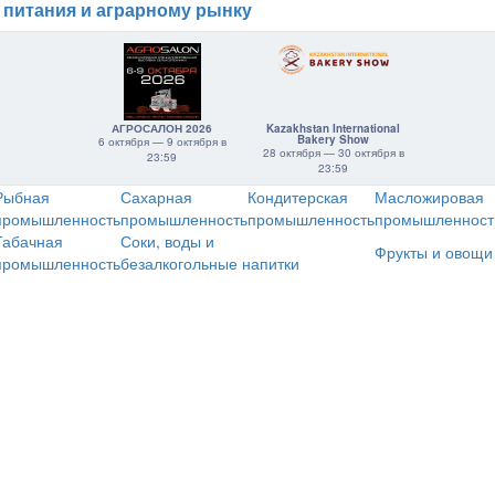
 питания и аграрному рынку
АГРОСАЛОН 2026
Kazakhstan International
Bakery Show
6 октября — 9 октября в
28 октября — 30 октября в
23:59
23:59
Рыбная
Сахарная
Кондитерская
Масложировая
промышленность
промышленность
промышленность
промышленност
Табачная
Соки, воды и
Фрукты и овощи
промышленность
безалкогольные напитки