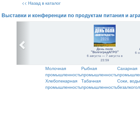
<< Назад в каталог
Выставки и конференции по продуктам питания и агр
День поля
"ВолгоградАГРО"
6 о
6 августа — 7 августа в
23:59
Молочная
Рыбная
Сахарная
промышленность
промышленность
промышле
Хлебопекарная
Табачная
Соки, воды
промышленность
промышленность
безалкого