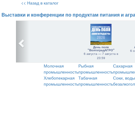
<< Назад в каталог
Выставки и конференции по продуктам питания и агр
День поля
"ВолгоградАГРО"
6 о
6 августа — 7 августа в
23:59
Молочная
Рыбная
Сахарная
промышленность
промышленность
промышле
Хлебопекарная
Табачная
Соки, воды
промышленность
промышленность
безалкого