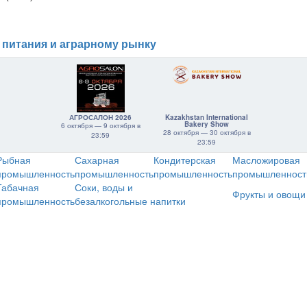
 питания и аграрному рынку
АГРОСАЛОН 2026
Kazakhstan International
Bakery Show
6 октября — 9 октября в
28 октября — 30 октября в
23:59
23:59
Рыбная
Сахарная
Кондитерская
Масложировая
промышленность
промышленность
промышленность
промышленност
Табачная
Соки, воды и
Фрукты и овощи
промышленность
безалкогольные напитки