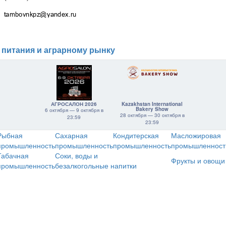
 питания и аграрному рынку
АГРОСАЛОН 2026
Kazakhstan International
Bakery Show
6 октября — 9 октября в
28 октября — 30 октября в
23:59
23:59
Рыбная
Сахарная
Кондитерская
Масложировая
промышленность
промышленность
промышленность
промышленност
Табачная
Соки, воды и
Фрукты и овощи
промышленность
безалкогольные напитки