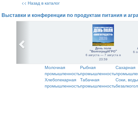
<< Назад в каталог
Выставки и конференции по продуктам питания и агр
День поля
"ВолгоградАГРО"
6 о
6 августа — 7 августа в
23:59
Молочная
Рыбная
Сахарная
промышленность
промышленность
промышле
Хлебопекарная
Табачная
Соки, воды
промышленность
промышленность
безалкого