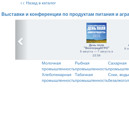
<< Назад в каталог
Выставки и конференции по продуктам питания и агр
День поля
"ВолгоградАГРО"
6 о
6 августа — 7 августа в
23:59
Молочная
Рыбная
Сахарная
промышленность
промышленность
промышле
Хлебопекарная
Табачная
Соки, воды
промышленность
промышленность
безалкого