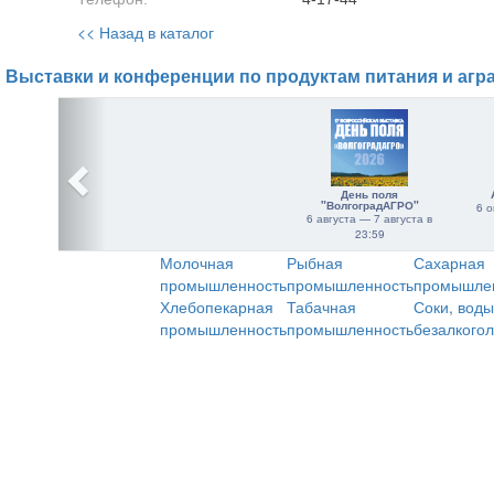
<< Назад в каталог
Выставки и конференции по продуктам питания и агр
День поля
"ВолгоградАГРО"
6 о
6 августа — 7 августа в
23:59
Молочная
Рыбная
Сахарная
промышленность
промышленность
промышле
Хлебопекарная
Табачная
Соки, воды
промышленность
промышленность
безалкого