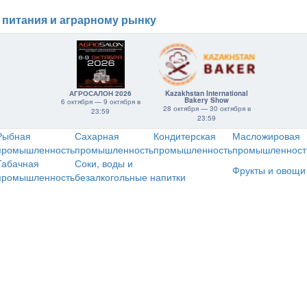
 питания и аграрному рынку
АГРОСАЛОН 2026
Kazakhstan International
Bakery Show
6 октября — 9 октября в
28 октября — 30 октября в
23:59
23:59
Рыбная
Сахарная
Кондитерская
Масложировая
промышленность
промышленность
промышленность
промышленност
Табачная
Соки, воды и
Фрукты и овощи
промышленность
безалкогольные напитки