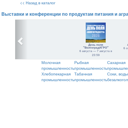
<< Назад в каталог
Выставки и конференции по продуктам питания и агр
День поля
"ВолгоградАГРО"
6 о
6 августа — 7 августа в
23:59
Молочная
Рыбная
Сахарная
промышленность
промышленность
промышле
Хлебопекарная
Табачная
Соки, воды
промышленность
промышленность
безалкого