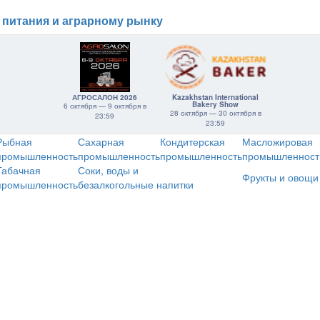
 питания и аграрному рынку
АГРОСАЛОН 2026
Kazakhstan International
Bakery Show
6 октября — 9 октября в
28 октября — 30 октября в
23:59
23:59
Рыбная
Сахарная
Кондитерская
Масложировая
промышленность
промышленность
промышленность
промышленност
Табачная
Соки, воды и
Фрукты и овощи
промышленность
безалкогольные напитки