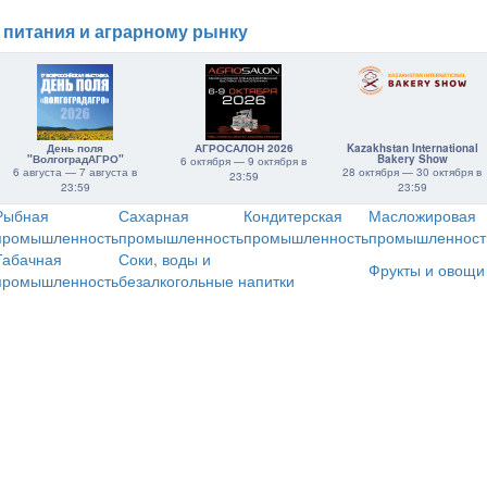
 питания и аграрному рынку
День поля
АГРОСАЛОН 2026
Kazakhstan International
"ВолгоградАГРО"
Bakery Show
6 октября — 9 октября в
6 августа — 7 августа в
28 октября — 30 октября в
23:59
23:59
23:59
Рыбная
Сахарная
Кондитерская
Масложировая
промышленность
промышленность
промышленность
промышленност
Табачная
Соки, воды и
Фрукты и овощи
промышленность
безалкогольные напитки