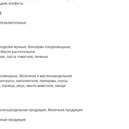
адом, конфеты
)
 безалкогольные
изделия мучные, Консервы плодоовощные,
 Масло растительное
ая, паста томатная, печенье
оовощные, Молочная и маслосыродельная
ентраты, наполнители, приправы, соусы
, горчица, уксус, масло животное, овощи
слосыродельная продукция, Молочная продукция
чная продукция