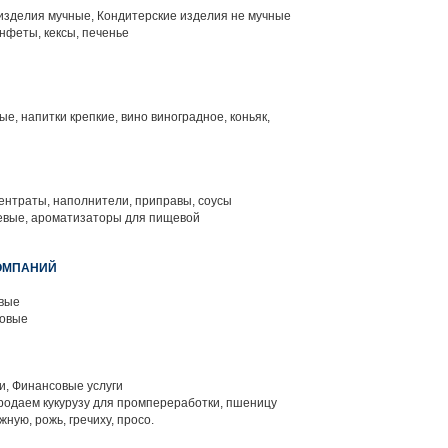
изделия мучные, Кондитерские изделия не мучные
нфеты, кексы, печенье
е, напитки крепкие, вино виноградное, коньяк,
нтраты, наполнители, приправы, соусы
вые, ароматизаторы для пищевой
КОМПАНИЙ
вые
мовые
и, Финансовые услуги
родаем кукурузу для промпереработки, пшеницу
ую, рожь, гречиху, просо.