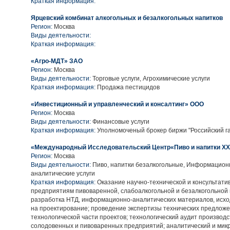
Краткая информация:
Ярцевский комбинат алкогольных и безалкогольных напитков
Регион:
Москва
Виды деятельности:
Краткая информация:
«Aгро-МДТ» ЗАО
Регион:
Москва
Виды деятельности:
Торговые услуги, Агрохимические услуги
Краткая информация:
Продажа пестицидов
«Инвестиционный и управленческий и консалтинг» ООО
Регион:
Москва
Виды деятельности:
Финансовые услуги
Краткая информация:
Уполномоченый брокер биржи "Российский га
«Международный Исследовательский Центр«Пиво и напитки ХХI
Регион:
Москва
Виды деятельности:
Пиво, напитки безалкогольные, Информацион
аналитические услуги
Краткая информация:
Оказание научно-технической и консультат
предприятиям пивоваренной, слабоалкогольной и безалкогольной 
разработка НТД, информационно-аналитических материалов, исх
на проектирование; проведение экспертизы технических предложе
технологической части проектов; технологический аудит производ
солодовенных и пивоваренных предприятий; аналитический и мик