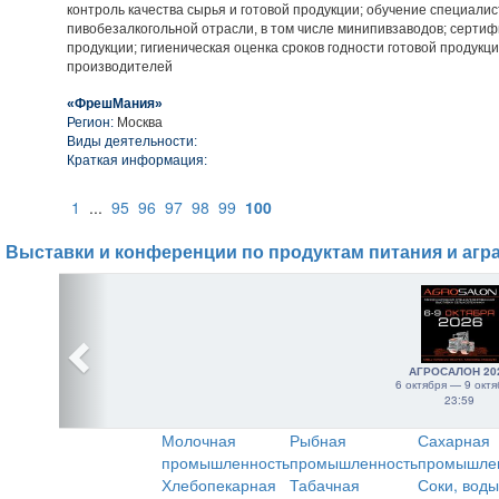
контроль качества сырья и готовой продукции; обучение специали
пивобезалкогольной отрасли, в том числе минипивзаводов; сертиф
продукции; гигиеническая оценка сроков годности готовой продукци
производителей
«ФрешМания»
Регион:
Москва
Виды деятельности:
Краткая информация:
1
...
95
96
97
98
99
100
Выставки и конференции по продуктам питания и агр
АГРОСАЛОН 20
6 октября — 9 октя
23:59
Молочная
Рыбная
Сахарная
промышленность
промышленность
промышле
Хлебопекарная
Табачная
Соки, воды