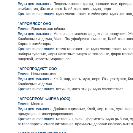
Виды деятельности:
Пищевые концентраты, наполнители, приправы
комбикорма, Жмых и шрот, Клей, жир, кость, мука, перо
Краткая информация:
мука мясокостная, комбикорма, мука костная
"АГРОМЯСО" ОАО
Регион:
Ярославская область
Виды деятельности:
Молочная и маслосыродельная продукция, Ж
Колбасные изделия, Мясо, Полуфабрикаты мясные, Клей, жир, кость
Корма и комбикорма
Краткая информация:
корма мясокостные, мука мясокостная, мясо 
наборы суповые, жиры животные пищевые топленые, фарш мясной
пищевой, котлеты, мороженое
"АГРОПРОДУКТ" ООО
Регион:
Невинномысск
Виды деятельности:
Клей, жир, кость, мука, перо, Птицеводство, К
Колбасные изделия
Краткая информация:
ветчина, мясо птицы, мука мясокостная
"АГРОСПРОМ" ФИРМА (ООО)
Регион:
Москва
Виды деятельности:
Добавки кормовые, Клей, жир, кость, мука, пер
продукция не консервированная
Краткая информация:
метионин, лизин, ферменты, мука рыбная, м
ветпрепараты, смеси витаминов, премиксы, добавки белково-вита