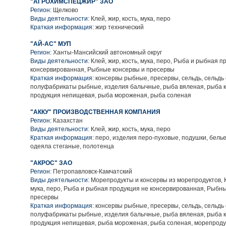
"АГРОХИМСПЕЦЖИР" ЗАО
Регион:
Щелково
Виды деятельности:
Клей, жир, кость, мука, перо
Краткая информация:
жир технический
"АЙ-АС" МУП
Регион:
Ханты-Мансийский автономный округ
Виды деятельности:
Клей, жир, кость, мука, перо, Рыба и рыбная п
консервированная, Рыбные консервы и пресервы
Краткая информация:
консервы рыбные, пресервы, сельдь, сельдь
полуфабрикаты рыбные, изделия балычные, рыба вяленая, рыба 
продукция непищевая, рыба мороженая, рыба соленая
"АККУ" ПРОИЗВОДСТВЕННАЯ КОМПАНИЯ
Регион:
Казахстан
Виды деятельности:
Клей, жир, кость, мука, перо
Краткая информация:
перо, изделия перо-пуховые, подушки, белье
одеяла стеганые, полотенца
"АКРОС" ЗАО
Регион:
Петропавловск-Камчатский
Виды деятельности:
Морепродукты и консервы из морепродуктов, Кл
мука, перо, Рыба и рыбная продукция не консервированная, Рыбн
пресервы
Краткая информация:
консервы рыбные, пресервы, сельдь, сельдь
полуфабрикаты рыбные, изделия балычные, рыба вяленая, рыба 
продукция непищевая, рыба мороженая, рыба соленая, морепроду