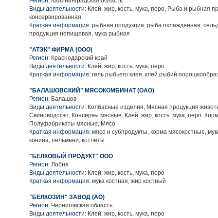
Регион:
Калининградская область
Виды деятельности:
Клей, жир, кость, мука, перо, Рыба и рыбная п
консервированная
Краткая информация:
рыбная продукция, рыба охлажденная, сель
продукция непищевая, мука рыбная
"АТЭК" ФИРМА (ООО)
Регион:
Краснодарский край
Виды деятельности:
Клей, жир, кость, мука, перо
Краткая информация:
гель рыбьего клея, клей рыбий порошкообр
"БАЛАШОВСКИЙ" МЯСОКОМБИНАТ (ОАО)
Регион:
Балашов
Виды деятельности:
Колбасные изделия, Мясная продукция живот
Свиноводство, Консервы мясные, Клей, жир, кость, мука, перо, Кор
Полуфабрикаты мясные, Мясо
Краткая информация:
мясо и субпродукты, корма мясокостные, мук
конина, пельмени, котлеты
"БЕЛКОВЫЙ ПРОДУКТ" ООО
Регион:
Лобня
Виды деятельности:
Клей, жир, кость, мука, перо
Краткая информация:
мука костная, жир костный
"БЕЛКОЗИН" ЗАВОД (АО)
Регион:
Черниговская область
Виды деятельности:
Клей, жир, кость, мука, перо