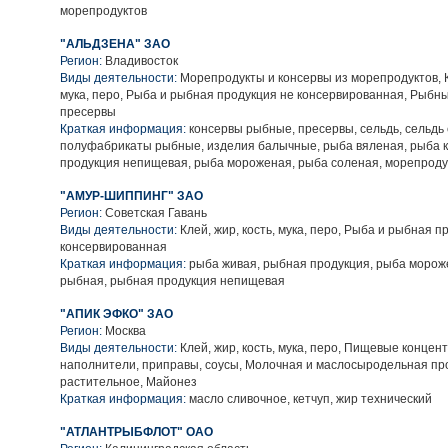
морепродуктов
"АЛЬДЗЕНА" ЗАО
Регион:
Владивосток
Виды деятельности:
Морепродукты и консервы из морепродуктов, Кл
мука, перо, Рыба и рыбная продукция не консервированная, Рыбн
пресервы
Краткая информация:
консервы рыбные, пресервы, сельдь, сельдь
полуфабрикаты рыбные, изделия балычные, рыба вяленая, рыба 
продукция непищевая, рыба мороженая, рыба соленая, морепроду
"АМУР-ШИППИНГ" ЗАО
Регион:
Советская Гавань
Виды деятельности:
Клей, жир, кость, мука, перо, Рыба и рыбная п
консервированная
Краткая информация:
рыба живая, рыбная продукция, рыба мороже
рыбная, рыбная продукция непищевая
"АПИК ЭФКО" ЗАО
Регион:
Москва
Виды деятельности:
Клей, жир, кость, мука, перо, Пищевые концен
наполнители, приправы, соусы, Молочная и маслосыродельная пр
растительное, Майонез
Краткая информация:
масло сливочное, кетчуп, жир технический
"АТЛАНТРЫБФЛОТ" ОАО