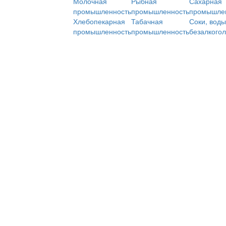
Молочная
Рыбная
Сахарная
промышленность
промышленность
промышле
Хлебопекарная
Табачная
Соки, воды
промышленность
промышленность
безалкого