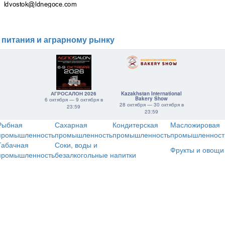
 питания и аграрному рынку
АГРОСАЛОН 2026
Kazakhstan International
Bakery Show
6 октября — 9 октября в
28 октября — 30 октября в
23:59
23:59
Рыбная
Сахарная
Кондитерская
Масложировая
промышленность
промышленность
промышленность
промышленност
Табачная
Соки, воды и
Фрукты и овощи
промышленность
безалкогольные напитки