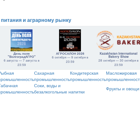
 питания и аграрному рынку
День поля
АГРОСАЛОН 2026
Kazakhstan International
"ВолгоградАГРО"
Bakery Show
6 октября — 9 октября в
6 августа — 7 августа в
28 октября — 30 октября в
23:59
23:59
23:59
Рыбная
Сахарная
Кондитерская
Масложировая
промышленность
промышленность
промышленность
промышленност
Табачная
Соки, воды и
Фрукты и овощи
промышленность
безалкогольные напитки