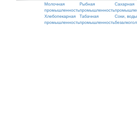
Молочная
Рыбная
Сахарная
промышленность
промышленность
промышле
Хлебопекарная
Табачная
Соки, воды
промышленность
промышленность
безалкого