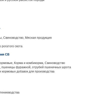
ой и русской рысистой породы
"
ы, Свиноводство, Мясная продукция
 рогатого скота
ния СВ
ормовые, Корма и комбикорма, Свиноводство
, пшеницы фуражной, отрубей пшеничных шрота
и кормовых добавок для производства
тениеводства