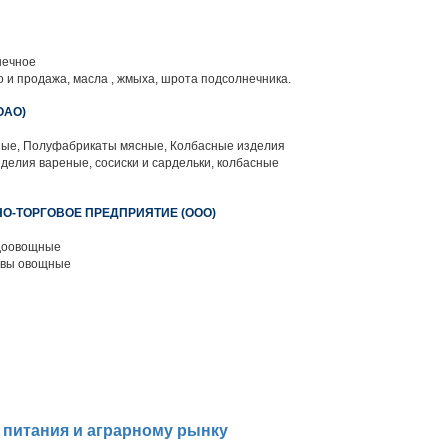
нечное
 и продажа, масла , жмыха, шрота подсолнечника.
ОАО)
ые, Полуфабрикаты мясные, Колбасные изделия
делия вареные, сосиски и сардельки, колбасные
О-ТОРГОВОЕ ПРЕДПРИЯТИЕ (ООО)
доовощные
рвы овощные
 питания и аграрному рынку