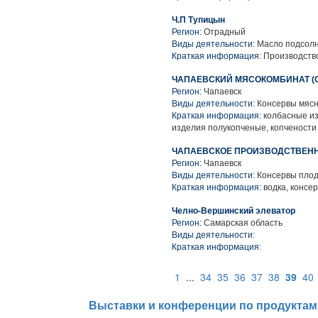
Ч.П Тупицын
Регион:
Отрадный
Виды деятельности:
Масло подсол
Краткая информация:
Производство
ЧАПАЕВСКИЙ МЯСОКОМБИНАТ (
Регион:
Чапаевск
Виды деятельности:
Консервы мясн
Краткая информация:
колбасные из
изделия полукопченые, копчености
ЧАПАЕВСКОЕ ПРОИЗВОДСТВЕНН
Регион:
Чапаевск
Виды деятельности:
Консервы пло
Краткая информация:
водка, консе
Челно-Вершинский элеватор
Регион:
Самарская область
Виды деятельности:
Краткая информация:
1
...
34
35
36
37
38
39
40
Выставки и конференции по продуктам