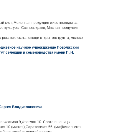
й скот, Молочная продукция животноводства,
е культуры, Свиноводство, Мясная продукция
 рогатого скота, овощи открытого грунта, молоко
юджетное научное учрежджение Поволжский
ут селекции и семеноводства имени П. Н.
Сергея Владиславовича
а Флагман 9,Флагман 10. Сорта пшеницы
кая 10 (мягкая),Саратовская 55, (мяг)Кинельская