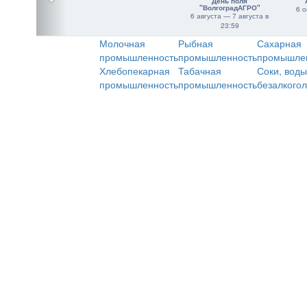
День поля
"ВолгоградАГРО"
6 о
6 августа — 7 августа в
23:59
Молочная
Рыбная
Сахарная
промышленность
промышленность
промышле
Хлебопекарная
Табачная
Соки, воды
промышленность
промышленность
безалкого