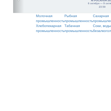
АГРОСАЛОН 20
6 октября — 9 октя
23:59
Молочная
Рыбная
Сахарная
промышленность
промышленность
промышле
Хлебопекарная
Табачная
Соки, воды
промышленность
промышленность
безалкого