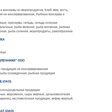
 консервы из морепродуктов, Клей, жир, кость,
ция не консервированная, Рыбные консервы и
ные, пресервы, сельдь, сельдь соленая,
алычные, рыба вяленая, рыба копченая, рыбная
еная, рыба соленая, морепродукты, ракообразные
ИКА
тицы
ЛЕННИКИ" ООО
 продукция не консервированная
рыба охлажденная, рыбная продукция
 (ОАО)
слосыродельная продукция
ые, мороженое, сыры жирные, цельномолочная
варенец, кисломолочная продукция, кефир жирный,
Т (ОАО)