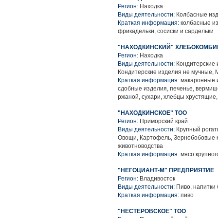
Регион:
Находка
Виды деятельности:
Колбасные изд
Краткая информация:
колбасные из
фрикадельки, сосиски и сардельки
"НАХОДКИНСКИЙ" ХЛЕБОКОМБИ
Регион:
Находка
Виды деятельности:
Кондитерские 
Кондитерские изделия не мучные, 
Краткая информация:
макаронные и
сдобные изделия, печенье, вермише
ржаной, сухари, хлебцы хрустящие,
"НАХОДКИНСКОЕ" ТОО
Регион:
Приморский край
Виды деятельности:
Крупный рогаты
Овощи, Картофель, Зернобобовые к
животноводства
Краткая информация:
мясо крупного
"НЕГОЦИАНТ-М" ПРЕДПРИЯТИЕ
Регион:
Владивосток
Виды деятельности:
Пиво, напитки
Краткая информация:
пиво
"НЕСТЕРОВСКОЕ" ТОО