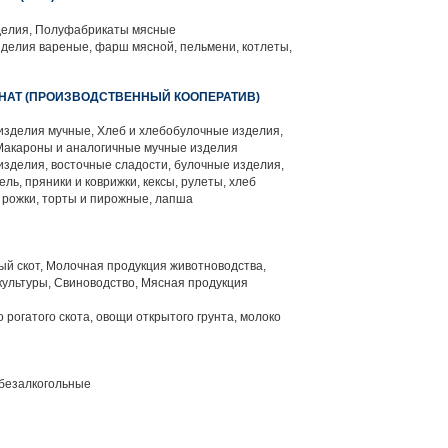
елия, Полуфабрикаты мясные
делия вареные, фарш мясной, пельмени, котлеты,
НАТ (ПРОИЗВОДСТВЕННЫЙ КООПЕРАТИВ)
изделия мучные, Хлеб и хлебобулочные изделия,
Макароны и аналогичные мучные изделия
зделия, восточные сладости, булочные изделия,
ль, пряники и коврижки, кексы, рулеты, хлеб
 рожки, торты и пирожные, лапша
й скот, Молочная продукция животноводства,
ультуры, Свиноводство, Мясная продукция
 рогатого скота, овощи открытого грунта, молоко
 безалкогольные