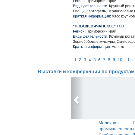
Регион:
Приморский край
Виды деятельности:
Крупный рогаты
Овощи, Картофель, Зернобобовые к
Краткая информация:
мясо крупного
"НОВОДЕВИЧАНСКОЕ" ТОО
Регион:
Приморский край
Виды деятельности:
Крупный рогаты
Зернобобовые культуры, Свиновод
Краткая информация:
молоко
1
2
3
4
5
6
7
8
9
10
11
.
Выставки и конференции по продуктам
Молочная
промышленность
Хлебопекарная