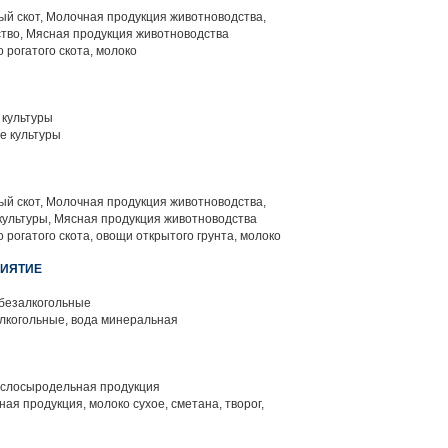
й скот, Молочная продукция животноводства,
тво, Мясная продукция животноводства
 рогатого скота, молоко
культуры
е культуры
й скот, Молочная продукция животноводства,
ультуры, Мясная продукция животноводства
 рогатого скота, овощи открытого грунта, молоко
РИЯТИЕ
 безалкогольные
лкогольные, вода минеральная
слосыродельная продукция
я продукция, молоко сухое, сметана, творог,