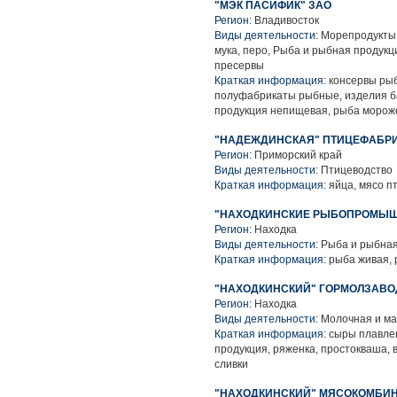
"МЭК ПАСИФИК" ЗАО
Регион:
Владивосток
Виды деятельности:
Морепродукты и
мука, перо, Рыба и рыбная продук
пресервы
Краткая информация:
консервы рыб
полуфабрикаты рыбные, изделия б
продукция непищевая, рыба морож
"НАДЕЖДИНСКАЯ" ПТИЦЕФАБР
Регион:
Приморский край
Виды деятельности:
Птицеводство
Краткая информация:
яйца, мясо п
"НАХОДКИНСКИЕ РЫБОПРОМЫШ
Регион:
Находка
Виды деятельности:
Рыба и рыбная
Краткая информация:
рыба живая, 
"НАХОДКИНСКИЙ" ГОРМОЛЗАВОД
Регион:
Находка
Виды деятельности:
Молочная и ма
Краткая информация:
сыры плавлен
продукция, ряженка, простокваша, 
сливки
"НАХОДКИНСКИЙ" МЯСОКОМБИНА