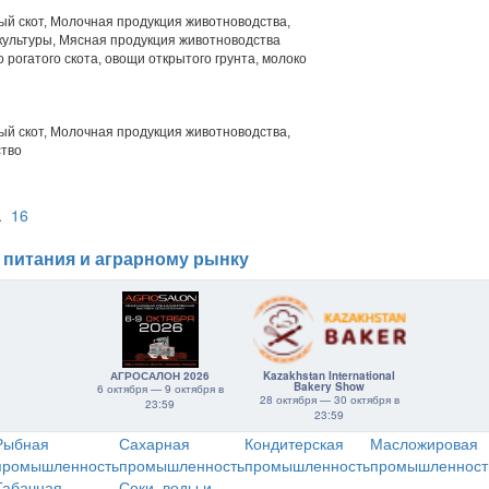
й скот, Молочная продукция животноводства,
ультуры, Мясная продукция животноводства
 рогатого скота, овощи открытого грунта, молоко
й скот, Молочная продукция животноводства,
ство
..
16
 питания и аграрному рынку
АГРОСАЛОН 2026
Kazakhstan International
Bakery Show
6 октября — 9 октября в
28 октября — 30 октября в
23:59
23:59
Рыбная
Сахарная
Кондитерская
Масложировая
промышленность
промышленность
промышленность
промышленност
Табачная
Соки, воды и