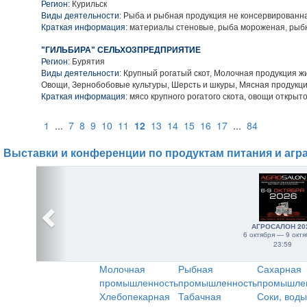
Регион:
Курильск
Виды деятельности:
Рыба и рыбная продукция не консервированн
Краткая информация:
материалы стеновые, рыба мороженая, рыб
"ГИЛЬБИРА" СЕЛЬХОЗПРЕДПРИЯТИЕ
Регион:
Бурятия
Виды деятельности:
Крупный рогатый скот, Молочная продукция ж
Овощи, Зернобобовые культуры, Шерсть и шкуры, Мясная продукц
Краткая информация:
мясо крупного рогатого скота, овощи открыто
1
...
7
8
9
10
11
12
13
14
15
16
17
...
84
Выставки и конференции по продуктам питания и агр
АГРОСАЛОН 20
6 октября — 9 октя
23:59
Молочная
Рыбная
Сахарная
промышленность
промышленность
промышле
Хлебопекарная
Табачная
Соки, воды