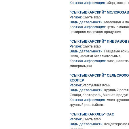
Краткая информация:
яйца, мясо п
"СЫКТЫВКАРСКИЙ" МОЛОКОЗАВ
Регион:
Сыктывкар
Виды деятельности:
Молочная и ма
Краткая информация:
цельномолочн
нежирная молочная продукция
"СЫКТЫВКАРСКИЙ" ПИВЗАВОД 
Регион:
Сыктывкар
Виды деятельности:
Пищевые конце
Пиво, напитки безалкогольные
Краткая информация:
пиво, напитк
минеральная
"СЫКТЫВКАРСКИЙ" СЕЛЬСКОХ
КООПЕР
Регион:
Республика Коми
Виды деятельности:
Крупный рогаты
Овощи, Картофель, Мясная продук
Краткая информация:
мясо крупного
крупный рогатыйскот
"СЫКТЫВКАРХЛЕБ" ОАО
Регион:
Сыктывкар
Виды деятельности:
Кондитерские 