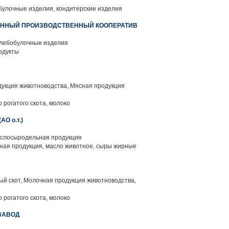
булочные изделия, кондитерские изделия
ЕННЫЙ ПРОИЗВОДСТВЕННЫЙ КООПЕРАТИВ
хлебобулочные изделия
одукты
укция животноводства, Мясная продукция
 рогатого скота, молоко
О о.т.)
слосыродельная продукция
ая продукция, масло животное, сыры жирные
й скот, Молочная продукция животноводства,
 рогатого скота, молоко
ЗАВОД