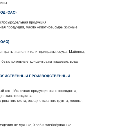
тицы
ОД (ОАО)
слосыродельная продукция
ая продукция, масло животное, сыры жирные,
(ОАО)
нтраты, наполнители, приправы, соусы, Майонез,
и безалкогольные, концентраты пищевые, вода
ОЗЯЙСТВЕННЫЙ ПРОИЗВОДСТВЕННЫЙ
й скот, Молочная продукция животноводства,
ция животноводства
 рогатого скота, овощи открытого грунта, молоко,
изделия не мучные, Хлеб и хлебобулочные