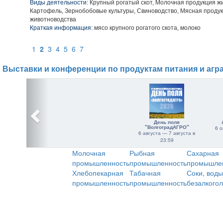
Виды деятельности:
Крупный рогатый скот, Молочная продукция ж
Картофель, Зернобобовые культуры, Свиноводство, Мясная проду
животноводства
Краткая информация:
мясо крупного рогатого скота, молоко
1
2
3
4
5
6
7
Выставки и конференции по продуктам питания и агр
День поля
"ВолгоградАГРО"
6 о
6 августа — 7 августа в
23:59
Молочная
Рыбная
Сахарная
промышленность
промышленность
промышле
Хлебопекарная
Табачная
Соки, воды
промышленность
промышленность
безалкого