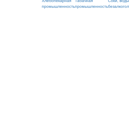
Хлебопекарная
Табачная
Соки, воды
промышленность
промышленность
безалкого