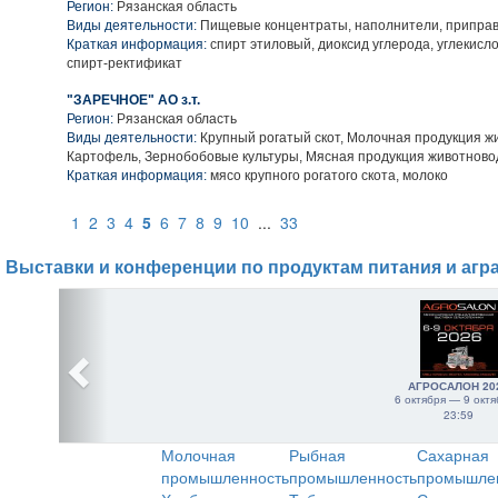
Регион:
Рязанская область
Виды деятельности:
Пищевые концентраты, наполнители, приправ
Краткая информация:
спирт этиловый, диоксид углерода, углекисл
спирт-ректификат
"ЗАРЕЧНОЕ" АО з.т.
Регион:
Рязанская область
Виды деятельности:
Крупный рогатый скот, Молочная продукция ж
Картофель, Зернобобовые культуры, Мясная продукция животново
Краткая информация:
мясо крупного рогатого скота, молоко
1
2
3
4
5
6
7
8
9
10
...
33
Выставки и конференции по продуктам питания и агр
АГРОСАЛОН 20
6 октября — 9 октя
23:59
Молочная
Рыбная
Сахарная
промышленность
промышленность
промышле