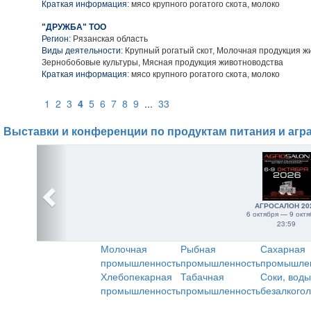
Краткая информация:
мясо крупного рогатого скота, молоко
"ДРУЖБА" ТОО
Регион:
Рязанская область
Виды деятельности:
Крупный рогатый скот, Молочная продукция ж
Зернобобовые культуры, Мясная продукция животноводства
Краткая информация:
мясо крупного рогатого скота, молоко
1
2
3
4
5
6
7
8
9
...
33
Выставки и конференции по продуктам питания и агр
АГРОСАЛОН 20
6 октября — 9 октя
23:59
Молочная
Рыбная
Сахарная
промышленность
промышленность
промышле
Хлебопекарная
Табачная
Соки, воды
промышленность
промышленность
безалкого