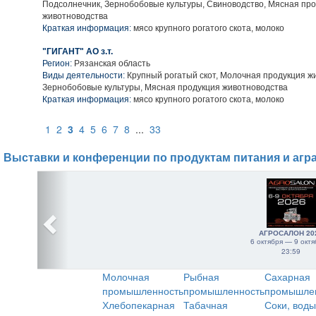
Подсолнечник, Зернобобовые культуры, Свиноводство, Мясная пр
животноводства
Краткая информация:
мясо крупного рогатого скота, молоко
"ГИГАНТ" АО з.т.
Регион:
Рязанская область
Виды деятельности:
Крупный рогатый скот, Молочная продукция ж
Зернобобовые культуры, Мясная продукция животноводства
Краткая информация:
мясо крупного рогатого скота, молоко
1
2
3
4
5
6
7
8
...
33
Выставки и конференции по продуктам питания и агр
АГРОСАЛОН 20
6 октября — 9 октя
23:59
Молочная
Рыбная
Сахарная
промышленность
промышленность
промышле
Хлебопекарная
Табачная
Соки, воды