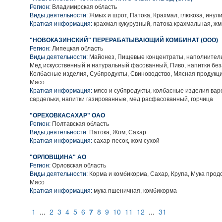
Регион:
Владимирская область
Виды деятельности:
Жмых и шрот, Патока, Крахмал, глюкоза, инул
Краткая информация:
крахмал кукурузный, патока крахмальная, ж
"НОВОКАЗИНСКИЙ" ПЕРЕРАБАТЫВАЮЩИЙ КОМБИНАТ (ООО)
Регион:
Липецкая область
Виды деятельности:
Майонез, Пищевые концентраты, наполнители
Мед искусственный и натуральный фасованный, Пиво, напитки без
Колбасные изделия, Субпродукты, Свиноводство, Мясная продукци
Мясо
Краткая информация:
мясо и субпродукты, колбасные изделия варе
сардельки, напитки газированные, мед расфасованный, горчица
"ОРЕХОВКАСАХАР" ОАО
Регион:
Полтавская область
Виды деятельности:
Патока, Жом, Сахар
Краткая информация:
сахар-песок, жом сухой
"ОРЛОВЩИНА" АО
Регион:
Орловская область
Виды деятельности:
Корма и комбикорма, Сахар, Крупа, Мука прод
Мясо
Краткая информация:
мука пшеничная, комбикорма
1
...
2
3
4
5
6
7
8
9
10
11
12
...
31