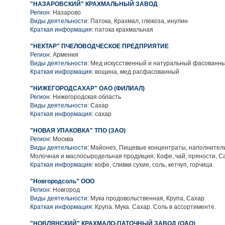
"НАЗАРОВСКИЙ" КРАХМАЛЬНЫЙ ЗАВОД
Регион:
Назарово
Виды деятельности:
Патока, Крахмал, глюкоза, инулин
Краткая информация:
патока крахмальная
"НЕКТАР" ПЧЕЛОВОДЧЕСКОЕ ПРЕДПРИЯТИЕ
Регион:
Армения
Виды деятельности:
Мед искусственный и натуральный фасованн
Краткая информация:
вощина, мед расфасованный
"НИЖЕГОРОДСАХАР" ОАО (ФИЛИАЛ)
Регион:
Нижегородская область
Виды деятельности:
Сахар
Краткая информация:
сахар
"НОВАЯ УПАКОВКА" ТПО (ЗАО)
Регион:
Москва
Виды деятельности:
Майонез, Пищевые концентраты, наполнители
Молочная и маслосыродельная продукция, Кофе, чай, пряности, С
Краткая информация:
кофе, сливки сухие, соль, кетчуп, горчица
"Новгородсоль" ООО
Регион:
Новгород
Виды деятельности:
Мука продовольственная, Крупа, Сахар
Краткая информация:
Крупа. Мука. Сахар. Соль в ассортименте.
"НОВЛЯНСКИЙ" КРАХМАЛО-ПАТОЧНЫЙ ЗАВОД (ОАО)