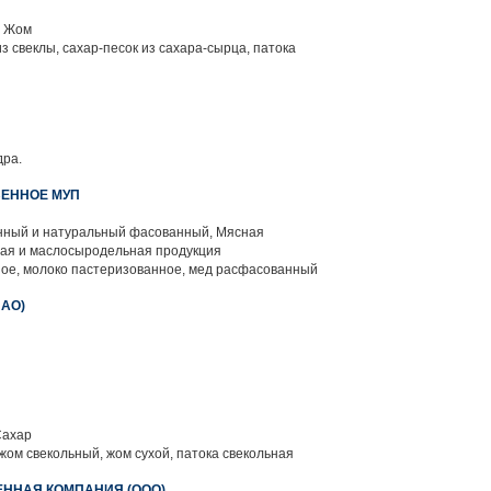
, Жом
з свеклы, сахар-песок из сахара-сырца, патока
ра.
ЕННОЕ МУП
нный и натуральный фасованный, Мясная
ная и маслосыродельная продукция
ое, молоко пастеризованное, мед расфасованный
ЗАО)
Сахар
жом свекольный, жом сухой, патока свекольная
ЕННАЯ КОМПАНИЯ (ООО)