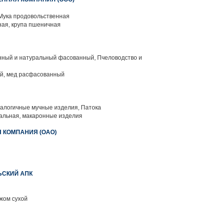
 Мука продовольственная
ая, крупа пшеничная
нный и натуральный фасованный, Пчеловодство и
й, мед расфасованный
алогичные мучные изделия, Патока
альная, макаронные изделия
 КОМПАНИЯ (ОАО)
ЬСКИЙ АПК
 жом сухой