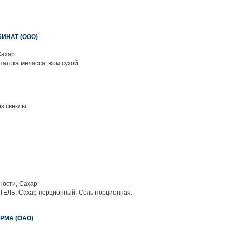
ИНАТ (ООО)
Сахар
патока меласса, жом сухой
из свеклы
ности, Сахар
ЛЬ. Сахар порционный. Соль порционная.
РМА (ОАО)