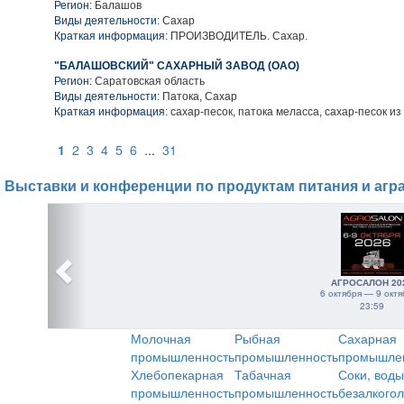
Регион:
Балашов
Виды деятельности:
Сахар
Краткая информация:
ПРОИЗВОДИТЕЛЬ. Сахар.
"БАЛАШОВСКИЙ" САХАРНЫЙ ЗАВОД (ОАО)
Регион:
Саратовская область
Виды деятельности:
Патока, Сахар
Краткая информация:
сахар-песок, патока меласса, сахар-песок из
1
2
3
4
5
6
...
31
Выставки и конференции по продуктам питания и агр
АГРОСАЛОН 20
6 октября — 9 октя
23:59
Молочная
Рыбная
Сахарная
промышленность
промышленность
промышле
Хлебопекарная
Табачная
Соки, воды
промышленность
промышленность
безалкого