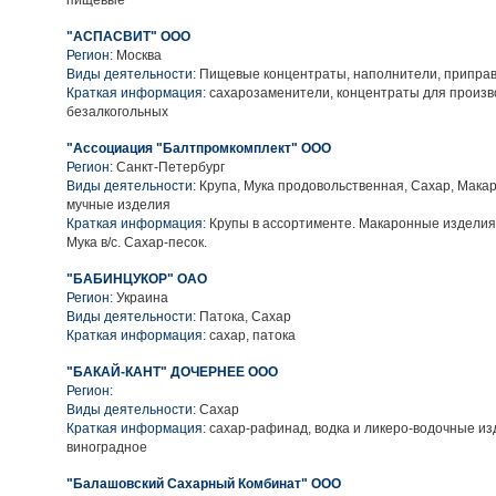
пищевые
"АСПАСВИТ" ООО
Регион:
Москва
Виды деятельности:
Пищевые концентраты, наполнители, приправ
Краткая информация:
сахарозаменители, концентраты для произв
безалкогольных
"Ассоциация "Балтпромкомплект" ООО
Регион:
Санкт-Петербург
Виды деятельности:
Крупа, Мука продовольственная, Сахар, Мака
мучные изделия
Краткая информация:
Крупы в ассортименте. Макаронные изделия
Мука в/с. Сахар-песок.
"БАБИНЦУКОР" ОАО
Регион:
Украина
Виды деятельности:
Патока, Сахар
Краткая информация:
сахар, патока
"БАКАЙ-КАНТ" ДОЧЕРНЕЕ ООО
Регион:
Виды деятельности:
Сахар
Краткая информация:
сахар-рафинад, водка и ликеро-водочные из
виноградное
"Балашовский Сахарный Комбинат" ООО